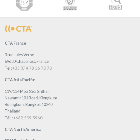
CTA France
3 rue Jules Verne
69630 Chaponost, France
+33 (0)4 78 56 70 70
Tel :
CTA Asia Pacific
119/134 Moo 6 Soi Sinthani
Nawamin101 Road, Klongkum
Buengkum, Bangkok 10240
Thaïland
+662.509.5960
Tél. :
CTA North America