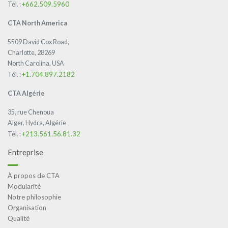
+662.509.5960
Tél. :
CTA North America
5509 David Cox Road,
Charlotte, 28269
North Carolina, USA
+1.704.897.2182
Tél. :
CTA Algérie
35, rue Chenoua
Alger, Hydra, Algérie
+213.561.56.81.32
Tél. :
Entreprise
À propos de CTA
Modularité
Notre philosophie
Organisation
Qualité