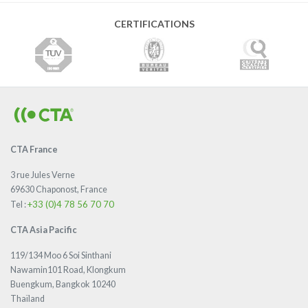
CERTIFICATIONS
CTA France
3 rue Jules Verne
69630 Chaponost, France
+33 (0)4 78 56 70 70
Tel :
CTA Asia Pacific
119/134 Moo 6 Soi Sinthani
Nawamin101 Road, Klongkum
Buengkum, Bangkok 10240
Thaïland