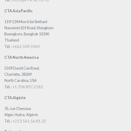
+33 (0)4 78 56 70 70
Tel :
CTA Asia Pacific
119/134 Moo 6 Soi Sinthani
Nawamin101 Road, Klongkum
Buengkum, Bangkok 10240
Thaïland
+662.509.5960
Tél. :
CTA North America
5509 David Cox Road,
Charlotte, 28269
North Carolina, USA
+1.704.897.2182
Tél. :
CTA Algérie
35, rue Chenoua
Alger, Hydra, Algérie
+213.561.56.81.32
Tél. :