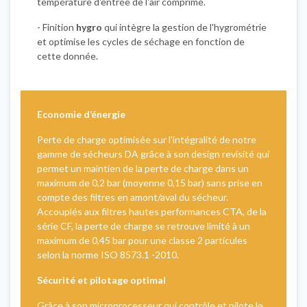
température d'entrée de l'air comprimé.
- Finition
hygro
qui intègre la gestion de l'hygrométrie
et optimise les cycles de séchage en fonction de
cette donnée.
Economie d’énergie
Perte de charge optimisée sur l’intégralité de notre
gamme de sécheurs DA grâce à son design revisité qui
permet un maintien de la perte de charge dans un
maximum de 0,2 bar (moyenne 0,15 bar) sans prise en
compte des filtres en amont/aval du sécheur.
Accouplés aux filtres hautes performances CTA, de la
série CF, la perte de charge se retrouve limité à un
maximum de 0,45 bar pour une classe 2 particules
selon la norme ISO 8573.1 -2010.
Sécurité et pilotage optimal
Grâce à son microprocesseur qui contrôle et pilote le