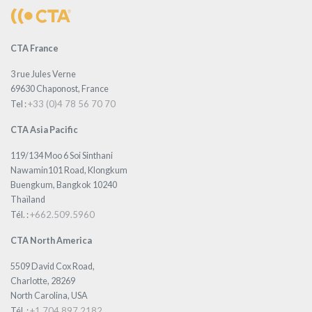
CTA France
3 rue Jules Verne
69630 Chaponost, France
+33 (0)4 78 56 70 70
Tel :
CTA Asia Pacific
119/134 Moo 6 Soi Sinthani
Nawamin101 Road, Klongkum
Buengkum, Bangkok 10240
Thaïland
+662.509.5960
Tél. :
CTA North America
5509 David Cox Road,
Charlotte, 28269
North Carolina, USA
+1.704.897.2182
Tél. :