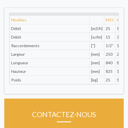
Modèles
M25
M50
Débit
[m3/h]
25
50
Débit
[scfm]
15
30
Raccordements
['']
1/2"
1/2"
Largeur
[mm]
250
250
Longueur
[mm]
840
840
Hauteur
[mm]
825
1140
Poids
[kg]
25
50
CONTACTEZ-NOUS