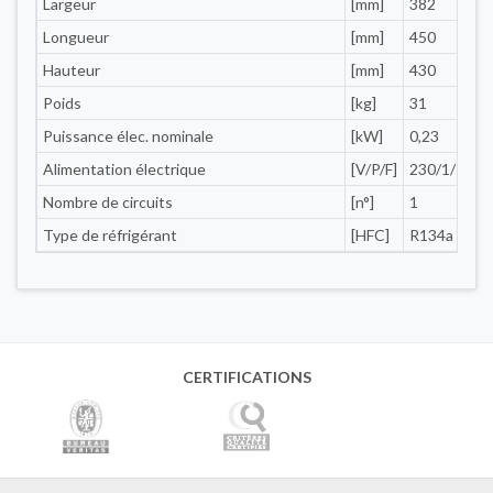
Largeur
[mm]
382
Longueur
[mm]
450
Hauteur
[mm]
430
Poids
[kg]
31
Puissance élec. nominale
[kW]
0,23
0
Alimentation électrique
[V/P/F]
230/1/50
Nombre de circuits
[n°]
1
Type de réfrigérant
[HFC]
R134a
CERTIFICATIONS