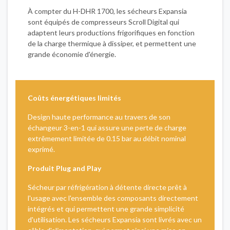
À compter du H-DHR 1700, les sécheurs Expansia
sont équipés de compresseurs Scroll Digital qui
adaptent leurs productions frigorifiques en fonction
de la charge thermique à dissiper, et permettent une
grande économie d'énergie.
Coûts énergétiques limités
Design haute performance au travers de son
échangeur 3-en-1 qui assure une perte de charge
extrêmement limitée de 0.15 bar au débit nominal
exprimé.
Produit Plug and Play
Sécheur par réfrigération à détente directe prêt à
l'usage avec l'ensemble des composants directement
intégrés et qui permettent une grande simplicité
d'utilisation. Les sécheurs Expansia sont livrés avec un