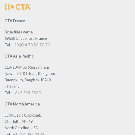
CTA France
3 rue Jules Verne
69630 Chaponost, France
+33 (0)4 78 56 70 70
Tel :
CTA Asia Pacific
119/134 Moo 6 Soi Sinthani
Nawamin101 Road, Klongkum
Buengkum, Bangkok 10240
Thaïland
+662.509.5960
Tél. :
CTA North America
5509 David Cox Road,
Charlotte, 28269
North Carolina, USA
+1.704.897.2182
Tél. :