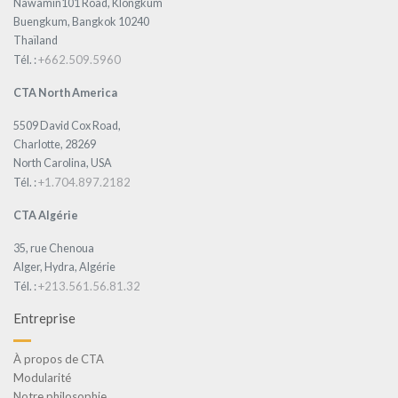
Nawamin101 Road, Klongkum
Buengkum, Bangkok 10240
Thaïland
+662.509.5960
Tél. :
CTA North America
5509 David Cox Road,
Charlotte, 28269
North Carolina, USA
+1.704.897.2182
Tél. :
CTA Algérie
35, rue Chenoua
Alger, Hydra, Algérie
+213.561.56.81.32
Tél. :
Entreprise
À propos de CTA
Modularité
Notre philosophie