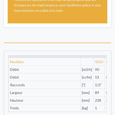
échéances de maintenance sont facilitées grâce à une
manutention possible à la main.
Modéles
0010
0015
Débit
[m3/h]
90
144
Débit
[scfm]
53
85
Raccords
["]
1/2"
1/2"
Largeur
[mm]
89
89
Hauteur
[mm]
238
238
Poids
[kg]
1
1