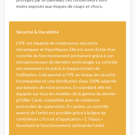
moins exposés aux risques de coups et chocs.
Sécurité & Durabilité
L’IPE est équipée de nombreuses sécurités
mécaniques et frigorifiques. Elle est aussi dotée d’un
contrôle de fonctionnement permanent grâce à son
microprocesseur de dernière technologie. Le contrôle
est permanent et précis à chaque instant de
l’utilisation. Cela permet à l’IPE un niveau de sécurité
incomparable et une distribution d’eau 100% adaptée
aux besoins de votre process. En standard, elle est
équipée sur tous les modèles de la gamme du dernier
μChiller Carel, compatible avec de nombreux
protocoles de supervision. En option, un contrôle
avancé de l’unité est possible grâce à la ligne de
contrôleurs c.Pco et à l’application « CTApps »
favorisant le fonctionnement optimal de l’unité.