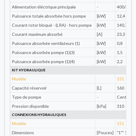
Alimentation éléctrique principale
-
400/3/50
Puissance totale absorbée hors pompe
[kW]
12,4
Courant rotor bloqué - (LRA) - hors pompe
[kW]
140,7
Courant maximum absorbé
[A]
23,3
Puissance absorbée ventilateurs (1)
[kW]
0,8
Puissance absorbée pompe (1)(3)
[kW]
1,5
Puissance absorbée pompe (1)(4)
[kW]
2,2
KIT HYDRAULIQUE
Modèle
151
Capacité réservoir
[L]
160
Type de pompe
-
Centrifug
Pression disponible
[kPa]
310
CONNEXIONS HYDRAULIQUES
Modèle
151
Dimensions
[Pouces]
"1"" 1/4 (