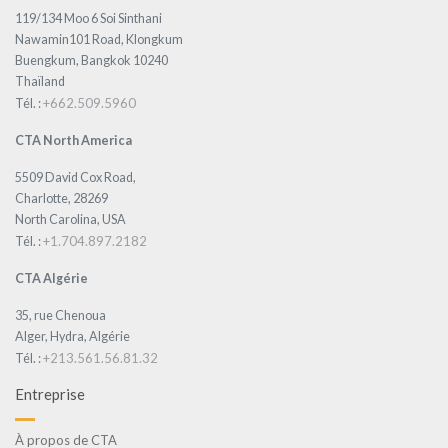
119/134 Moo 6 Soi Sinthani
Nawamin101 Road, Klongkum
Buengkum, Bangkok 10240
Thaïland
+662.509.5960
Tél. :
CTA North America
5509 David Cox Road,
Charlotte, 28269
North Carolina, USA
+1.704.897.2182
Tél. :
CTA Algérie
35, rue Chenoua
Alger, Hydra, Algérie
+213.561.56.81.32
Tél. :
Entreprise
À propos de CTA