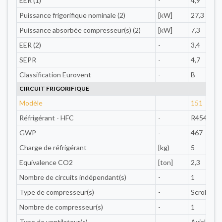
EER (1)
-
4,9
Puissance frigorifique nominale (2)
[kW]
27,3
Puissance absorbée compresseur(s) (2)
[kW]
7,3
EER (2)
-
3,4
SEPR
-
4,7
Classification Eurovent
-
B
CIRCUIT FRIGORIFIQUE
Modèle
151
Réfrigérant - HFC
-
R454B
GWP
-
467
Charge de réfrigérant
[kg)
5
Equivalence CO2
[ton]
2,3
Nombre de circuits indépendant(s)
-
1
Type de compresseur(s)
-
Scroll
Nombre de compresseur(s)
-
1
Type de ventilateur(s)
-
Axial AC