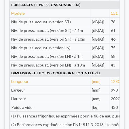
PUISSANCES ET PRESSIONS SONORES (3)
Modèle
151
Niv. de puiss. acoust. (version ST)
[dB(A)]
78
Niv. de press. acoust. (version ST) - à 1m
[dB(A)]
61
Niv. de press. acoust. (version ST) - à 10m
[dB(A)]
46
Niv. de puiss. acoust. (version LN)
[dB(A)]
75
Niv. de press. acoust. (version LN) - à 1m
[dB(A)]
58
Niv. de press. acoust. (version LN) - à 10m
[dB(A)]
43
DIMENSIONS ET POIDS - CONFIGURATION INTÉGRÉE
Longueur
[mm]
1280
Largeur
[mm]
990
Hauteur
[mm]
2090
Poids à vide
[kg]
430
(1) Puissances frigorifiques exprimées pour le fluide eau pure,
(2) Performances exprimées selon EN14511.3-2013 : température a