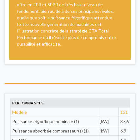
offre en EER et SEPR de très haut niveau de
rendement, bien au délà de ses principales rivales,
quelle que soit la puissance frigorifique attendue.
Cette nouvelle génération de machines est
l'illustration concrète de la stratégie CTA Total
Performance où il n'existe plus de compromis entre
durabilité et efficacité.
PERFORMANCES
Modèle
151
Puissance frigorifique nominale (1)
[kW]
37,6
Puissance absorbée compresseur(s) (1)
[kW]
6,9