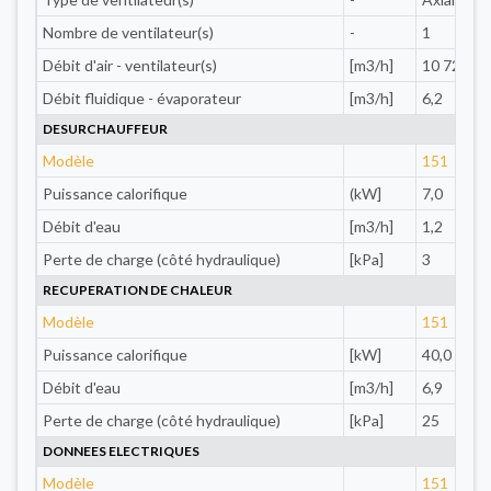
Nombre de ventilateur(s)
-
1
Débit d'air - ventilateur(s)
[m3/h]
10 720
Débit fluidique - évaporateur
[m3/h]
6,2
DESURCHAUFFEUR
Modèle
151
Puissance calorifique
(kW]
7,0
Débit d'eau
[m3/h]
1,2
Perte de charge (côté hydraulique)
[kPa]
3
RECUPERATION DE CHALEUR
Modèle
151
Puissance calorifique
[kW]
40,0
Débit d'eau
[m3/h]
6,9
Perte de charge (côté hydraulique)
[kPa]
25
DONNEES ELECTRIQUES
Modèle
151