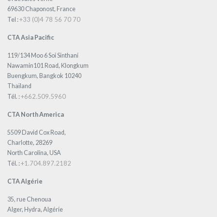
69630 Chaponost, France
+33 (0)4 78 56 70 70
Tel :
CTA Asia Pacific
119/134 Moo 6 Soi Sinthani
Nawamin101 Road, Klongkum
Buengkum, Bangkok 10240
Thaïland
+662.509.5960
Tél. :
CTA North America
5509 David Cox Road,
Charlotte, 28269
North Carolina, USA
+1.704.897.2182
Tél. :
CTA Algérie
35, rue Chenoua
Alger, Hydra, Algérie