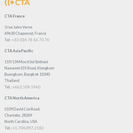
CTA France
3 rue Jules Verne
69630 Chaponost, France
+33 (0)4 78 56 70 70
Tel :
CTA Asia Pacific
119/134 Moo 6 Soi Sinthani
Nawamin101 Road, Klongkum
Buengkum, Bangkok 10240
Thaïland
+662.509.5960
Tél. :
CTA North America
5509 David Cox Road,
Charlotte, 28269
North Carolina, USA
+1.704.897.2182
Tél. :